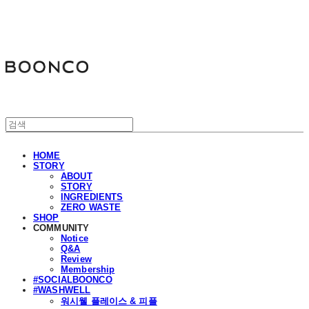
분코
HOME
STORY
ABOUT
STORY
INGREDIENTS
ZERO WASTE
SHOP
COMMUNITY
Notice
Q&A
Review
Membership
#SOCIALBOONCO
#WASHWELL
워시웰 플레이스 & 피플