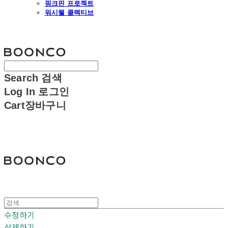
핑크핀 프로젝트
워시웰 콜렉티브
분코
Search
검색
Log In
로그인
Cart
장바구니
분코
수정하기
삭제하기