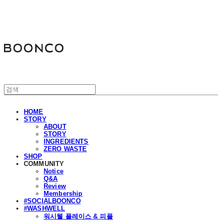
분코
HOME
STORY
ABOUT
STORY
INGREDIENTS
ZERO WASTE
SHOP
COMMUNITY
Notice
Q&A
Review
Membership
#SOCIALBOONCO
#WASHWELL
워시웰 플레이스 & 피플