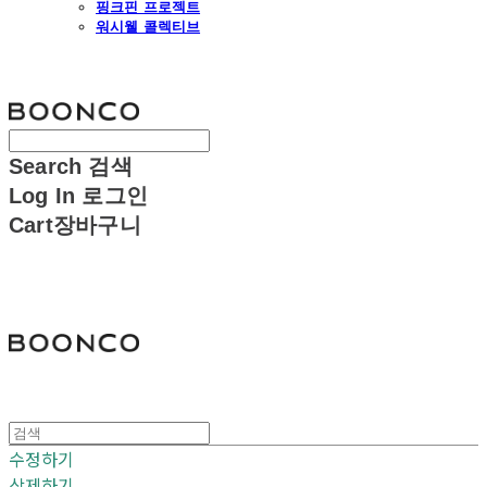
핑크핀 프로젝트
워시웰 콜렉티브
분코
Search
검색
Log In
로그인
Cart
장바구니
분코
수정하기
삭제하기