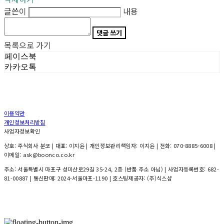
글쓴이
내용
댓글 쓰기
목록으로 가기
페이스북
카카오톡
이용약관
개인정보처리방침
사업자정보확인
상호: 주식회사 분코 | 대표: 이지윤 | 개인정보관리책임자: 이지윤 | 전화: 070-8885-6008 |
이메일: ask@boonco.co.kr
주소: 서울특별시 마포구 성미산로29길 35-24, 2층 (반품 주소 아님) | 사업자등록번호:
682-
81-00887
| 통신판매:
2024-서울마포-1190
| 호스팅제공자: (주)식스샵