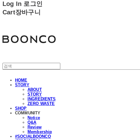
Log In
로그인
Cart
장바구니
분코
HOME
STORY
ABOUT
STORY
INGREDIENTS
ZERO WASTE
SHOP
COMMUNITY
Notice
Q&A
Review
Membership
#SOCIALBOONCO