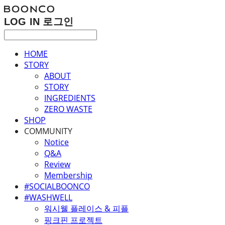
LOG IN
로그인
HOME
STORY
ABOUT
STORY
INGREDIENTS
ZERO WASTE
SHOP
COMMUNITY
Notice
Q&A
Review
Membership
#SOCIALBOONCO
#WASHWELL
워시웰 플레이스 & 피플
핑크핀 프로젝트