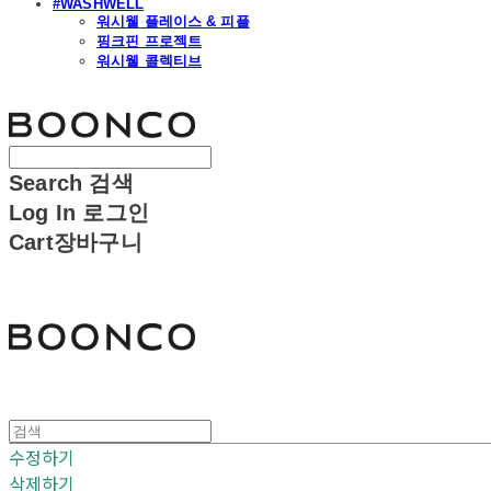
#WASHWELL
워시웰 플레이스 & 피플
핑크핀 프로젝트
워시웰 콜렉티브
분코
Search
검색
Log In
로그인
Cart
장바구니
분코
수정하기
삭제하기