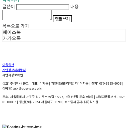
글쓴이
내용
댓글 쓰기
목록으로 가기
페이스북
카카오톡
이용약관
개인정보처리방침
사업자정보확인
상호: 주식회사 분코 | 대표: 이지윤 | 개인정보관리책임자: 이지윤 | 전화: 070-8885-6008 |
이메일: ask@boonco.co.kr
주소: 서울특별시 마포구 성미산로29길 35-24, 2층 (반품 주소 아님) | 사업자등록번호:
682-
81-00887
| 통신판매:
2024-서울마포-1190
| 호스팅제공자: (주)식스샵