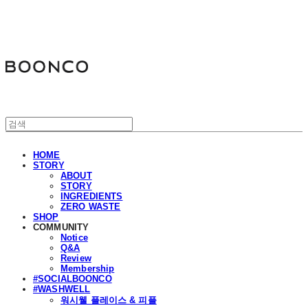
분코
HOME
STORY
ABOUT
STORY
INGREDIENTS
ZERO WASTE
SHOP
COMMUNITY
Notice
Q&A
Review
Membership
#SOCIALBOONCO
#WASHWELL
워시웰 플레이스 & 피플