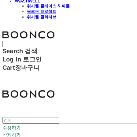
#WASHWELL
워시웰 플레이스 & 피플
핑크핀 프로젝트
워시웰 콜렉티브
분코
Search
검색
Log In
로그인
Cart
장바구니
분코
수정하기
삭제하기