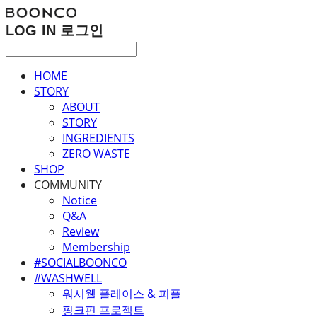
LOG IN
로그인
HOME
STORY
ABOUT
STORY
INGREDIENTS
ZERO WASTE
SHOP
COMMUNITY
Notice
Q&A
Review
Membership
#SOCIALBOONCO
#WASHWELL
워시웰 플레이스 & 피플
핑크핀 프로젝트