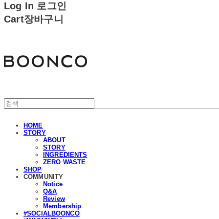
Log In
로그인
Cart
장바구니
분코
HOME
STORY
ABOUT
STORY
INGREDIENTS
ZERO WASTE
SHOP
COMMUNITY
Notice
Q&A
Review
Membership
#SOCIALBOONCO