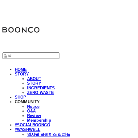
분코
HOME
STORY
ABOUT
STORY
INGREDIENTS
ZERO WASTE
SHOP
COMMUNITY
Notice
Q&A
Review
Membership
#SOCIALBOONCO
#WASHWELL
워시웰 플레이스 & 피플