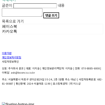
글쓴이
내용
댓글 쓰기
목록으로 가기
페이스북
카카오톡
이용약관
개인정보처리방침
사업자정보확인
상호: 주식회사 분코 | 대표: 이지윤 | 개인정보관리책임자: 이지윤 | 전화: 070-8885-6008 |
이메일: ask@boonco.co.kr
주소: 서울특별시 마포구 성미산로29길 35-24, 2층 (반품 주소 아님) | 사업자등록번호:
682-
81-00887
| 통신판매:
2024-서울마포-1190
| 호스팅제공자: (주)식스샵