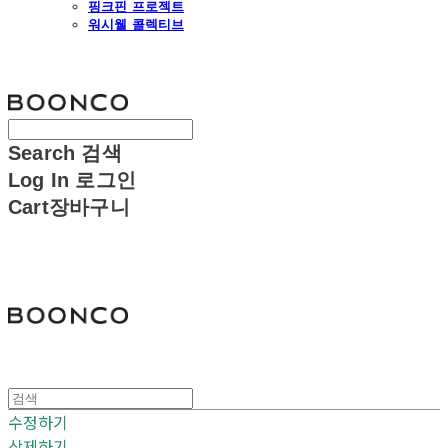
핑크핀 프로젝트
워시웰 콜렉티브
분코
Search
검색
Log In
로그인
Cart
장바구니
분코
수정하기
삭제하기