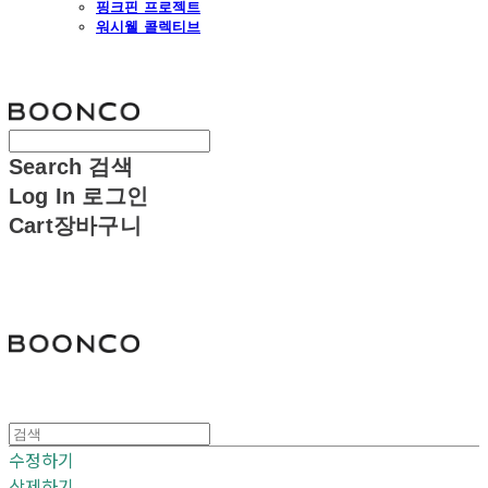
핑크핀 프로젝트
워시웰 콜렉티브
분코
Search
검색
Log In
로그인
Cart
장바구니
분코
수정하기
삭제하기