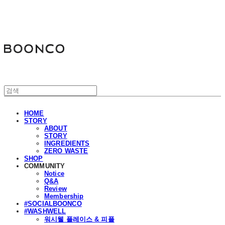
분코
HOME
STORY
ABOUT
STORY
INGREDIENTS
ZERO WASTE
SHOP
COMMUNITY
Notice
Q&A
Review
Membership
#SOCIALBOONCO
#WASHWELL
워시웰 플레이스 & 피플