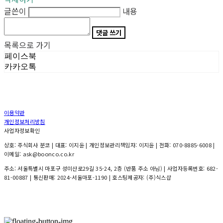
글쓴이
내용
댓글 쓰기
목록으로 가기
페이스북
카카오톡
이용약관
개인정보처리방침
사업자정보확인
상호: 주식회사 분코 | 대표: 이지윤 | 개인정보관리책임자: 이지윤 | 전화: 070-8885-6008 |
이메일: ask@boonco.co.kr
주소: 서울특별시 마포구 성미산로29길 35-24, 2층 (반품 주소 아님) | 사업자등록번호:
682-
81-00887
| 통신판매:
2024-서울마포-1190
| 호스팅제공자: (주)식스샵