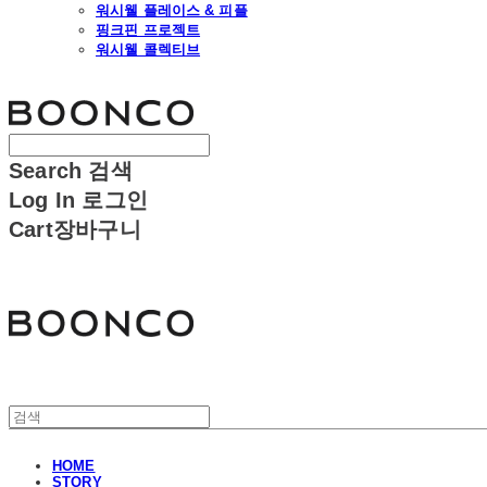
워시웰 플레이스 & 피플
핑크핀 프로젝트
워시웰 콜렉티브
분코
Search
검색
Log In
로그인
Cart
장바구니
분코
HOME
STORY