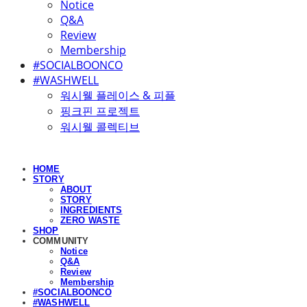
Notice
Q&A
Review
Membership
#SOCIALBOONCO
#WASHWELL
워시웰 플레이스 & 피플
핑크핀 프로젝트
워시웰 콜렉티브
HOME
STORY
ABOUT
STORY
INGREDIENTS
ZERO WASTE
SHOP
COMMUNITY
Notice
Q&A
Review
Membership
#SOCIALBOONCO
#WASHWELL