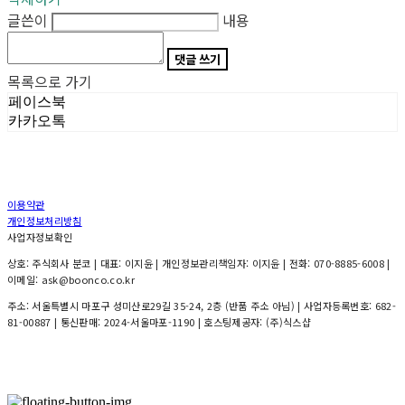
글쓴이
내용
댓글 쓰기
목록으로 가기
페이스북
카카오톡
이용약관
개인정보처리방침
사업자정보확인
상호: 주식회사 분코 | 대표: 이지윤 | 개인정보관리책임자: 이지윤 | 전화: 070-8885-6008 |
이메일: ask@boonco.co.kr
주소: 서울특별시 마포구 성미산로29길 35-24, 2층 (반품 주소 아님) | 사업자등록번호:
682-
81-00887
| 통신판매:
2024-서울마포-1190
| 호스팅제공자: (주)식스샵