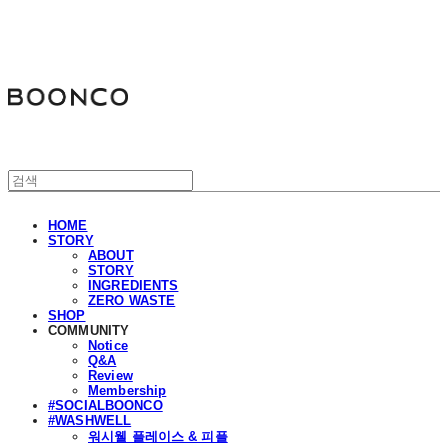
분코
HOME
STORY
ABOUT
STORY
INGREDIENTS
ZERO WASTE
SHOP
COMMUNITY
Notice
Q&A
Review
Membership
#SOCIALBOONCO
#WASHWELL
워시웰 플레이스 & 피플