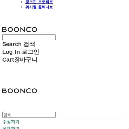
핑크핀 프로젝트
워시웰 콜렉티브
분코
Search
검색
Log In
로그인
Cart
장바구니
분코
수정하기
삭제하기