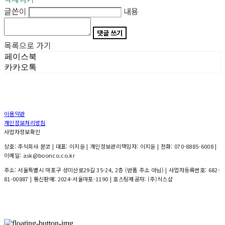
글쓴이
내용
댓글 쓰기
목록으로 가기
페이스북
카카오톡
이용약관
개인정보처리방침
사업자정보확인
상호: 주식회사 분코 | 대표: 이지윤 | 개인정보관리책임자: 이지윤 | 전화: 070-8885-6008 |
이메일: ask@boonco.co.kr
주소: 서울특별시 마포구 성미산로29길 35-24, 2층 (반품 주소 아님) | 사업자등록번호:
682-
81-00887
| 통신판매:
2024-서울마포-1190
| 호스팅제공자: (주)식스샵