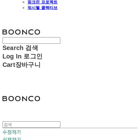
핑크핀 프로젝트
워시웰 콜렉티브
분코
Search
검색
Log In
로그인
Cart
장바구니
분코
수정하기
삭제하기