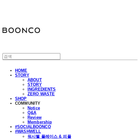
분코
HOME
STORY
ABOUT
STORY
INGREDIENTS
ZERO WASTE
SHOP
COMMUNITY
Notice
Q&A
Review
Membership
#SOCIALBOONCO
#WASHWELL
워시웰 플레이스 & 피플