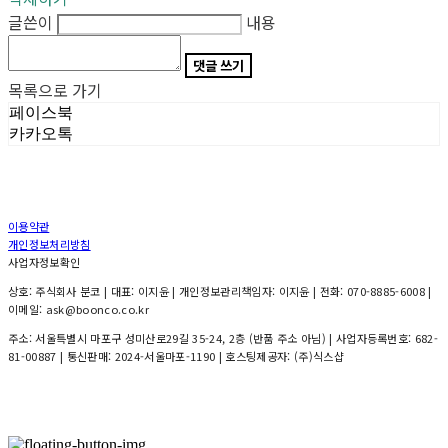
글쓴이
내용
댓글 쓰기
목록으로 가기
페이스북
카카오톡
이용약관
개인정보처리방침
사업자정보확인
상호: 주식회사 분코 | 대표: 이지윤 | 개인정보관리책임자: 이지윤 | 전화: 070-8885-6008 |
이메일: ask@boonco.co.kr
주소: 서울특별시 마포구 성미산로29길 35-24, 2층 (반품 주소 아님) | 사업자등록번호:
682-
81-00887
| 통신판매:
2024-서울마포-1190
| 호스팅제공자: (주)식스샵