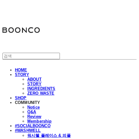
분코
HOME
STORY
ABOUT
STORY
INGREDIENTS
ZERO WASTE
SHOP
COMMUNITY
Notice
Q&A
Review
Membership
#SOCIALBOONCO
#WASHWELL
워시웰 플레이스 & 피플