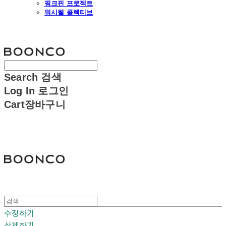
핑크핀 프로젝트
워시웰 콜렉티브
분코
Search
검색
Log In
로그인
Cart
장바구니
분코
수정하기
삭제하기