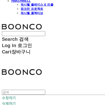
#WASHWELL
워시웰 플레이스 & 피플
핑크핀 프로젝트
워시웰 콜렉티브
분코
Search
검색
Log In
로그인
Cart
장바구니
분코
수정하기
삭제하기