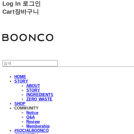
Log In
로그인
Cart
장바구니
분코
HOME
STORY
ABOUT
STORY
INGREDIENTS
ZERO WASTE
SHOP
COMMUNITY
Notice
Q&A
Review
Membership
#SOCIALBOONCO