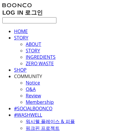
LOG IN
로그인
HOME
STORY
ABOUT
STORY
INGREDIENTS
ZERO WASTE
SHOP
COMMUNITY
Notice
Q&A
Review
Membership
#SOCIALBOONCO
#WASHWELL
워시웰 플레이스 & 피플
핑크핀 프로젝트