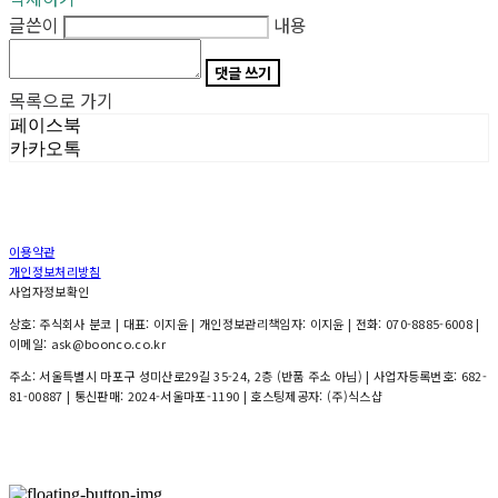
글쓴이
내용
댓글 쓰기
목록으로 가기
페이스북
카카오톡
이용약관
개인정보처리방침
사업자정보확인
상호: 주식회사 분코 | 대표: 이지윤 | 개인정보관리책임자: 이지윤 | 전화: 070-8885-6008 |
이메일: ask@boonco.co.kr
주소: 서울특별시 마포구 성미산로29길 35-24, 2층 (반품 주소 아님) | 사업자등록번호:
682-
81-00887
| 통신판매:
2024-서울마포-1190
| 호스팅제공자: (주)식스샵