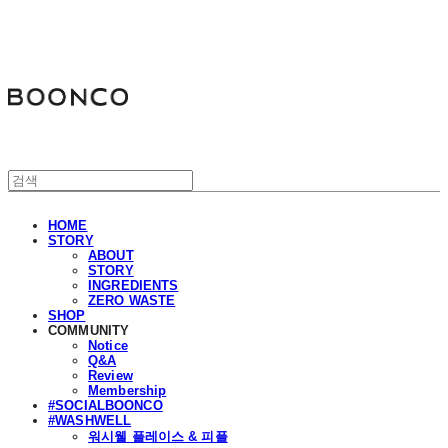
분코
HOME
STORY
ABOUT
STORY
INGREDIENTS
ZERO WASTE
SHOP
COMMUNITY
Notice
Q&A
Review
Membership
#SOCIALBOONCO
#WASHWELL
워시웰 플레이스 & 피플