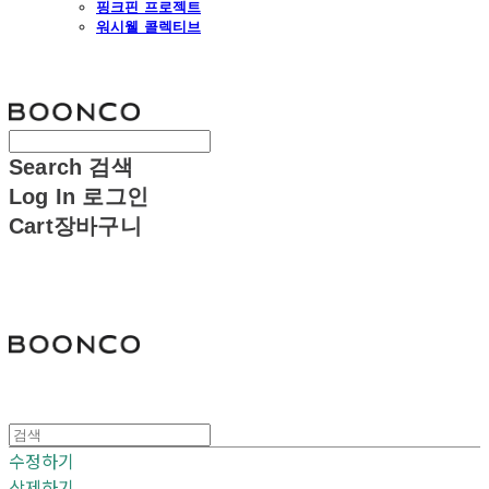
핑크핀 프로젝트
워시웰 콜렉티브
분코
Search
검색
Log In
로그인
Cart
장바구니
분코
수정하기
삭제하기