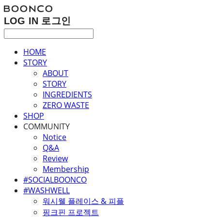
LOG IN
로그인
HOME
STORY
ABOUT
STORY
INGREDIENTS
ZERO WASTE
SHOP
COMMUNITY
Notice
Q&A
Review
Membership
#SOCIALBOONCO
#WASHWELL
워시웰 플레이스 & 피플
핑크핀 프로젝트