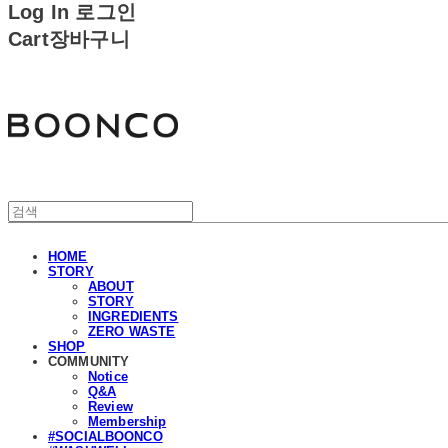
Log In
로그인
Cart
장바구니
분코
HOME
STORY
ABOUT
STORY
INGREDIENTS
ZERO WASTE
SHOP
COMMUNITY
Notice
Q&A
Review
Membership
#SOCIALBOONCO