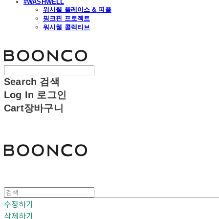
#WASHWELL
워시웰 플레이스 & 피플
핑크핀 프로젝트
워시웰 콜렉티브
분코
Search
검색
Log In
로그인
Cart
장바구니
분코
수정하기
삭제하기