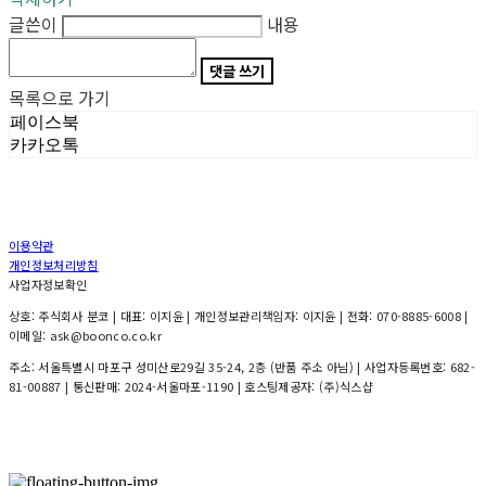
글쓴이
내용
댓글 쓰기
목록으로 가기
페이스북
카카오톡
이용약관
개인정보처리방침
사업자정보확인
상호: 주식회사 분코 | 대표: 이지윤 | 개인정보관리책임자: 이지윤 | 전화: 070-8885-6008 |
이메일: ask@boonco.co.kr
주소: 서울특별시 마포구 성미산로29길 35-24, 2층 (반품 주소 아님) | 사업자등록번호:
682-
81-00887
| 통신판매:
2024-서울마포-1190
| 호스팅제공자: (주)식스샵