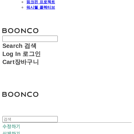
핑크핀 프로젝트
워시웰 콜렉티브
분코
Search
검색
Log In
로그인
Cart
장바구니
분코
수정하기
삭제하기