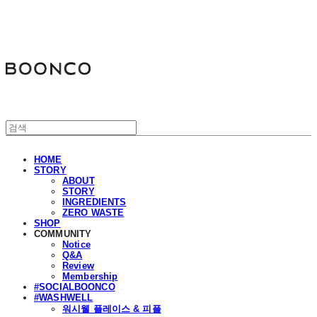
분코
HOME
STORY
ABOUT
STORY
INGREDIENTS
ZERO WASTE
SHOP
COMMUNITY
Notice
Q&A
Review
Membership
#SOCIALBOONCO
#WASHWELL
워시웰 플레이스 & 피플