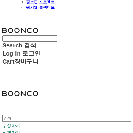
핑크핀 프로젝트
워시웰 콜렉티브
분코
Search
검색
Log In
로그인
Cart
장바구니
분코
수정하기
삭제하기