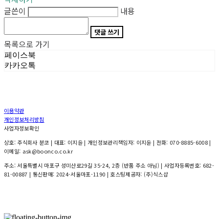
글쓴이
내용
댓글 쓰기
목록으로 가기
페이스북
카카오톡
이용약관
개인정보처리방침
사업자정보확인
상호: 주식회사 분코 | 대표: 이지윤 | 개인정보관리책임자: 이지윤 | 전화: 070-8885-6008 |
이메일: ask@boonco.co.kr
주소: 서울특별시 마포구 성미산로29길 35-24, 2층 (반품 주소 아님) | 사업자등록번호:
682-
81-00887
| 통신판매:
2024-서울마포-1190
| 호스팅제공자: (주)식스샵