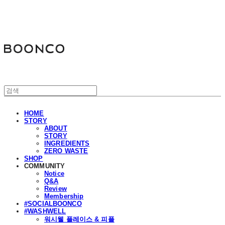
분코
HOME
STORY
ABOUT
STORY
INGREDIENTS
ZERO WASTE
SHOP
COMMUNITY
Notice
Q&A
Review
Membership
#SOCIALBOONCO
#WASHWELL
워시웰 플레이스 & 피플