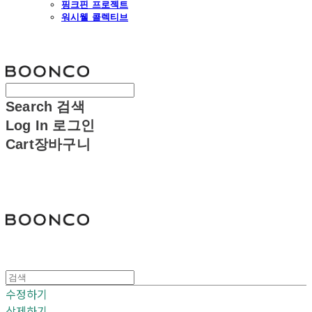
핑크핀 프로젝트
워시웰 콜렉티브
분코
Search
검색
Log In
로그인
Cart
장바구니
분코
수정하기
삭제하기