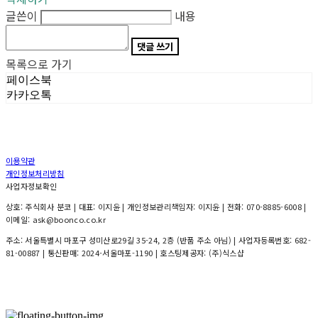
글쓴이
내용
댓글 쓰기
목록으로 가기
페이스북
카카오톡
이용약관
개인정보처리방침
사업자정보확인
상호: 주식회사 분코 | 대표: 이지윤 | 개인정보관리책임자: 이지윤 | 전화: 070-8885-6008 |
이메일: ask@boonco.co.kr
주소: 서울특별시 마포구 성미산로29길 35-24, 2층 (반품 주소 아님) | 사업자등록번호:
682-
81-00887
| 통신판매:
2024-서울마포-1190
| 호스팅제공자: (주)식스샵