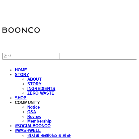
분코
HOME
STORY
ABOUT
STORY
INGREDIENTS
ZERO WASTE
SHOP
COMMUNITY
Notice
Q&A
Review
Membership
#SOCIALBOONCO
#WASHWELL
워시웰 플레이스 & 피플