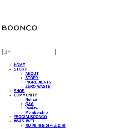
분코
HOME
STORY
ABOUT
STORY
INGREDIENTS
ZERO WASTE
SHOP
COMMUNITY
Notice
Q&A
Review
Membership
#SOCIALBOONCO
#WASHWELL
워시웰 플레이스 & 피플