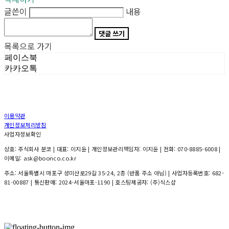
글쓴이
내용
댓글 쓰기
목록으로 가기
페이스북
카카오톡
이용약관
개인정보처리방침
사업자정보확인
상호: 주식회사 분코 | 대표: 이지윤 | 개인정보관리책임자: 이지윤 | 전화: 070-8885-6008 |
이메일: ask@boonco.co.kr
주소: 서울특별시 마포구 성미산로29길 35-24, 2층 (반품 주소 아님) | 사업자등록번호:
682-
81-00887
| 통신판매:
2024-서울마포-1190
| 호스팅제공자: (주)식스샵