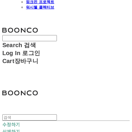
핑크핀 프로젝트
워시웰 콜렉티브
분코
Search
검색
Log In
로그인
Cart
장바구니
분코
수정하기
삭제하기