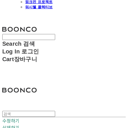
핑크핀 프로젝트
워시웰 콜렉티브
분코
Search
검색
Log In
로그인
Cart
장바구니
분코
수정하기
삭제하기