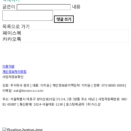
글쓴이
내용
댓글 쓰기
목록으로 가기
페이스북
카카오톡
이용약관
개인정보처리방침
사업자정보확인
상호: 주식회사 분코 | 대표: 이지윤 | 개인정보관리책임자: 이지윤 | 전화: 070-8885-6008 |
이메일: ask@boonco.co.kr
주소: 서울특별시 마포구 성미산로29길 35-24, 2층 (반품 주소 아님) | 사업자등록번호:
682-
81-00887
| 통신판매:
2024-서울마포-1190
| 호스팅제공자: (주)식스샵