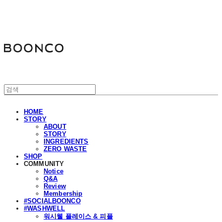
분코
HOME
STORY
ABOUT
STORY
INGREDIENTS
ZERO WASTE
SHOP
COMMUNITY
Notice
Q&A
Review
Membership
#SOCIALBOONCO
#WASHWELL
워시웰 플레이스 & 피플