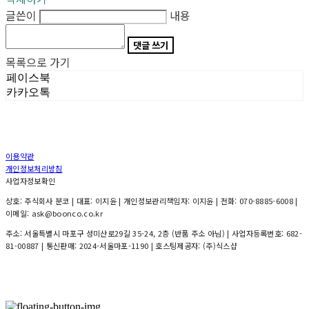
글쓴이
내용
댓글 쓰기
목록으로 가기
페이스북
카카오톡
이용약관
개인정보처리방침
사업자정보확인
상호: 주식회사 분코 | 대표: 이지윤 | 개인정보관리책임자: 이지윤 | 전화: 070-8885-6008 |
이메일: ask@boonco.co.kr
주소: 서울특별시 마포구 성미산로29길 35-24, 2층 (반품 주소 아님) | 사업자등록번호:
682-
81-00887
| 통신판매:
2024-서울마포-1190
| 호스팅제공자: (주)식스샵