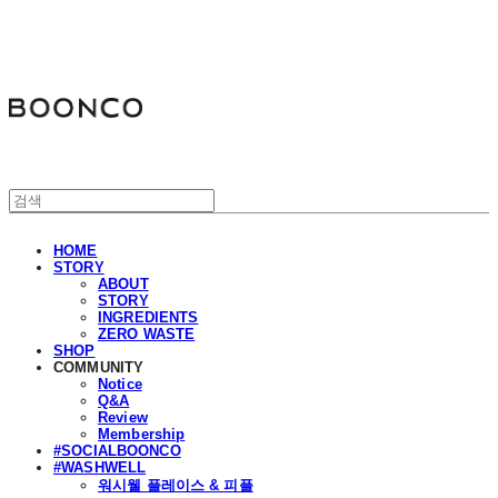
분코
HOME
STORY
ABOUT
STORY
INGREDIENTS
ZERO WASTE
SHOP
COMMUNITY
Notice
Q&A
Review
Membership
#SOCIALBOONCO
#WASHWELL
워시웰 플레이스 & 피플