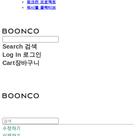
핑크핀 프로젝트
워시웰 콜렉티브
분코
Search
검색
Log In
로그인
Cart
장바구니
분코
수정하기
삭제하기