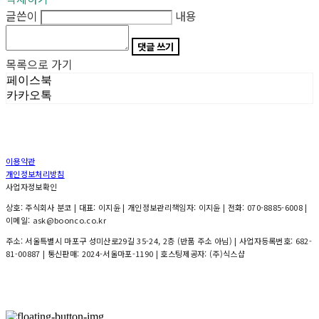
글쓴이
내용
댓글 쓰기
목록으로 가기
페이스북
카카오톡
이용약관
개인정보처리방침
사업자정보확인
상호: 주식회사 분코 | 대표: 이지윤 | 개인정보관리책임자: 이지윤 | 전화: 070-8885-6008 |
이메일: ask@boonco.co.kr
주소: 서울특별시 마포구 성미산로29길 35-24, 2층 (반품 주소 아님) | 사업자등록번호:
682-
81-00887
| 통신판매:
2024-서울마포-1190
| 호스팅제공자: (주)식스샵