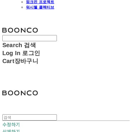
핑크핀 프로젝트
워시웰 콜렉티브
분코
Search
검색
Log In
로그인
Cart
장바구니
분코
수정하기
삭제하기