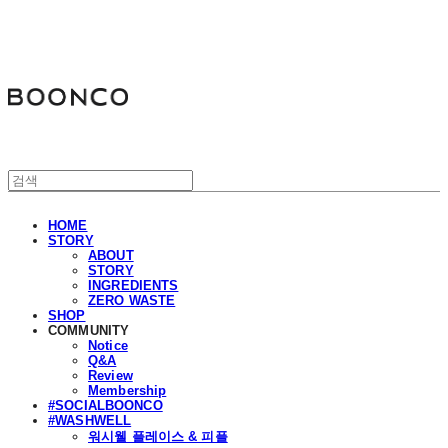
분코
HOME
STORY
ABOUT
STORY
INGREDIENTS
ZERO WASTE
SHOP
COMMUNITY
Notice
Q&A
Review
Membership
#SOCIALBOONCO
#WASHWELL
워시웰 플레이스 & 피플