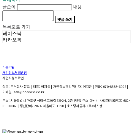
글쓴이
내용
댓글 쓰기
목록으로 가기
페이스북
카카오톡
이용약관
개인정보처리방침
사업자정보확인
상호: 주식회사 분코 | 대표: 이지윤 | 개인정보관리책임자: 이지윤 | 전화: 070-8885-6008 |
이메일: ask@boonco.co.kr
주소: 서울특별시 마포구 성미산로29길 35-24, 2층 (반품 주소 아님) | 사업자등록번호:
682-
81-00887
| 통신판매:
2024-서울마포-1190
| 호스팅제공자: (주)식스샵