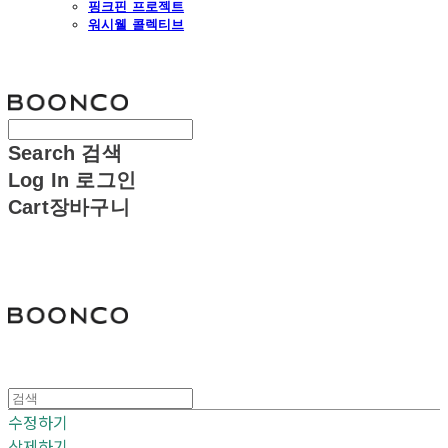
핑크핀 프로젝트
워시웰 콜렉티브
분코
Search
검색
Log In
로그인
Cart
장바구니
분코
수정하기
삭제하기