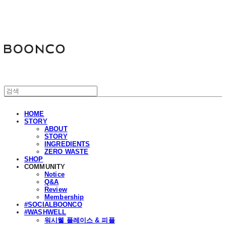
분코
HOME
STORY
ABOUT
STORY
INGREDIENTS
ZERO WASTE
SHOP
COMMUNITY
Notice
Q&A
Review
Membership
#SOCIALBOONCO
#WASHWELL
워시웰 플레이스 & 피플