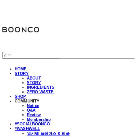
분코
HOME
STORY
ABOUT
STORY
INGREDIENTS
ZERO WASTE
SHOP
COMMUNITY
Notice
Q&A
Review
Membership
#SOCIALBOONCO
#WASHWELL
워시웰 플레이스 & 피플