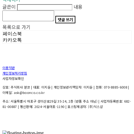
글쓴이
내용
댓글 쓰기
목록으로 가기
페이스북
카카오톡
이용약관
개인정보처리방침
사업자정보확인
상호: 주식회사 분코 | 대표: 이지윤 | 개인정보관리책임자: 이지윤 | 전화: 070-8885-6008 |
이메일: ask@boonco.co.kr
주소: 서울특별시 마포구 성미산로29길 35-24, 2층 (반품 주소 아님) | 사업자등록번호:
682-
81-00887
| 통신판매:
2024-서울마포-1190
| 호스팅제공자: (주)식스샵