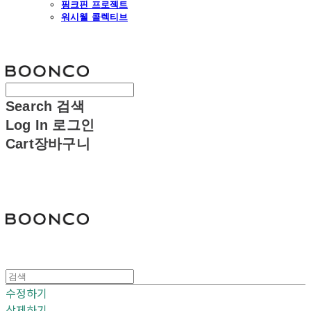
핑크핀 프로젝트
워시웰 콜렉티브
분코
Search
검색
Log In
로그인
Cart
장바구니
분코
수정하기
삭제하기