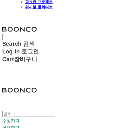
핑크핀 프로젝트
워시웰 콜렉티브
분코
Search
검색
Log In
로그인
Cart
장바구니
분코
수정하기
삭제하기