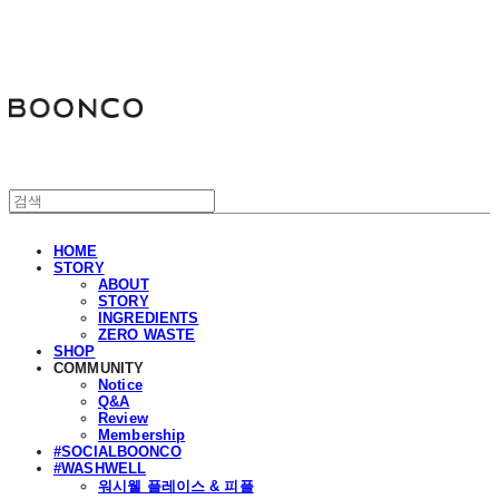
분코
HOME
STORY
ABOUT
STORY
INGREDIENTS
ZERO WASTE
SHOP
COMMUNITY
Notice
Q&A
Review
Membership
#SOCIALBOONCO
#WASHWELL
워시웰 플레이스 & 피플