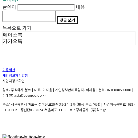
글쓴이
내용
댓글 쓰기
목록으로 가기
페이스북
카카오톡
이용약관
개인정보처리방침
사업자정보확인
상호: 주식회사 분코 | 대표: 이지윤 | 개인정보관리책임자: 이지윤 | 전화: 070-8885-6008 |
이메일: ask@boonco.co.kr
주소: 서울특별시 마포구 성미산로29길 35-24, 2층 (반품 주소 아님) | 사업자등록번호:
682-
81-00887
| 통신판매:
2024-서울마포-1190
| 호스팅제공자: (주)식스샵