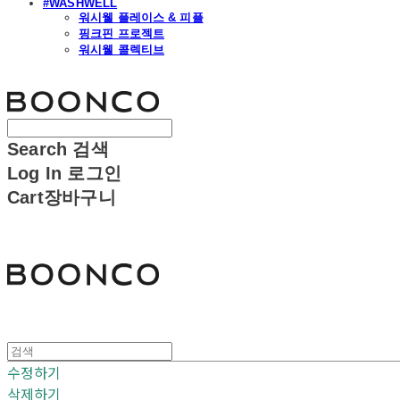
#WASHWELL
워시웰 플레이스 & 피플
핑크핀 프로젝트
워시웰 콜렉티브
분코
Search
검색
Log In
로그인
Cart
장바구니
분코
수정하기
삭제하기