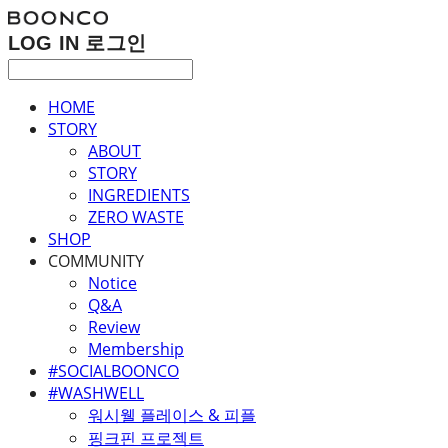
LOG IN
로그인
HOME
STORY
ABOUT
STORY
INGREDIENTS
ZERO WASTE
SHOP
COMMUNITY
Notice
Q&A
Review
Membership
#SOCIALBOONCO
#WASHWELL
워시웰 플레이스 & 피플
핑크핀 프로젝트