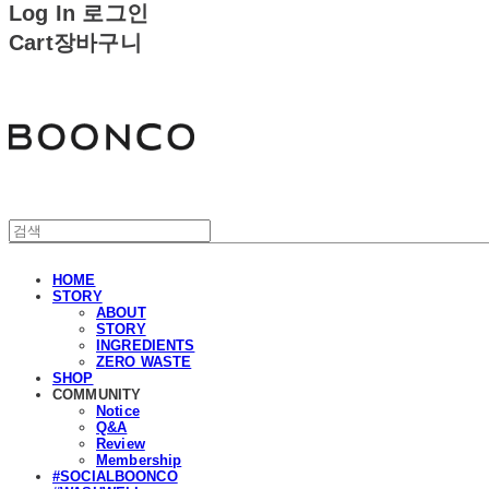
Log In
로그인
Cart
장바구니
분코
HOME
STORY
ABOUT
STORY
INGREDIENTS
ZERO WASTE
SHOP
COMMUNITY
Notice
Q&A
Review
Membership
#SOCIALBOONCO