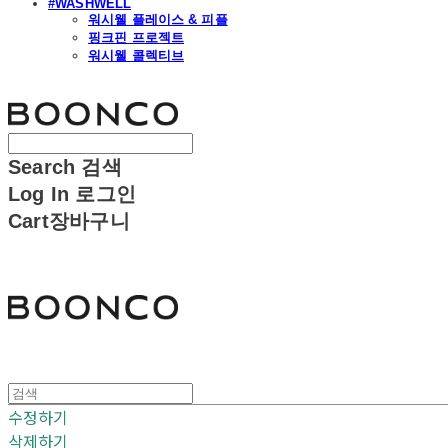
#WASHWELL
워시웰 플레이스 & 피플
핑크핀 프로젝트
워시웰 콜렉티브
분코
Search
검색
Log In
로그인
Cart
장바구니
분코
수정하기
삭제하기