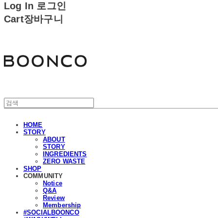
Log In
로그인
Cart
장바구니
분코
HOME
STORY
ABOUT
STORY
INGREDIENTS
ZERO WASTE
SHOP
COMMUNITY
Notice
Q&A
Review
Membership
#SOCIALBOONCO