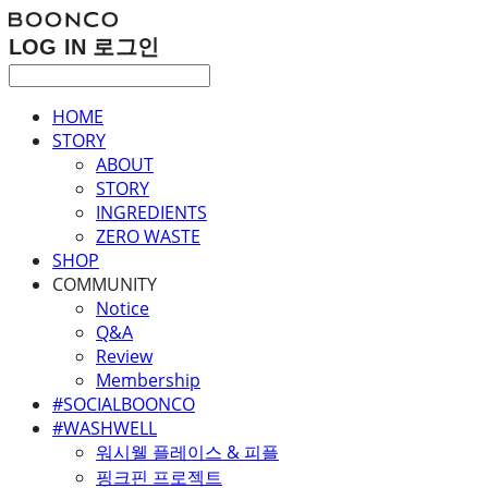
LOG IN
로그인
HOME
STORY
ABOUT
STORY
INGREDIENTS
ZERO WASTE
SHOP
COMMUNITY
Notice
Q&A
Review
Membership
#SOCIALBOONCO
#WASHWELL
워시웰 플레이스 & 피플
핑크핀 프로젝트