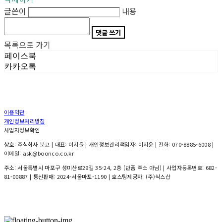
글쓴이
내용
댓글 쓰기
목록으로 가기
페이스북
카카오톡
이용약관
개인정보처리방침
사업자정보확인
상호: 주식회사 분코 | 대표: 이지윤 | 개인정보관리책임자: 이지윤 | 전화: 070-8885-6008 |
이메일: ask@boonco.co.kr
주소: 서울특별시 마포구 성미산로29길 35-24, 2층 (반품 주소 아님) | 사업자등록번호:
682-
81-00887
| 통신판매:
2024-서울마포-1190
| 호스팅제공자: (주)식스샵