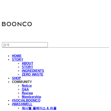
분코
HOME
STORY
ABOUT
STORY
INGREDIENTS
ZERO WASTE
SHOP
COMMUNITY
Notice
Q&A
Review
Membership
#SOCIALBOONCO
#WASHWELL
워시웰 플레이스 & 피플