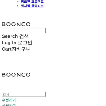
핑크핀 프로젝트
워시웰 콜렉티브
분코
Search
검색
Log In
로그인
Cart
장바구니
분코
수정하기
삭제하기