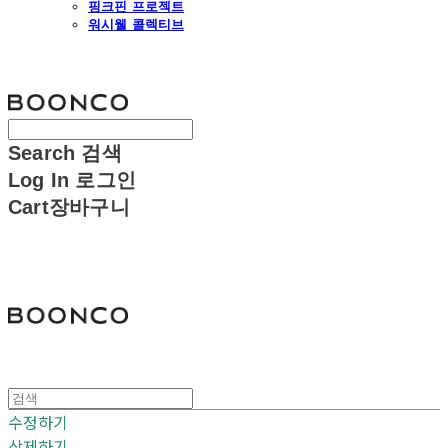
핑크핀 프로젝트
워시웰 콜렉티브
분코
Search
검색
Log In
로그인
Cart
장바구니
분코
수정하기
삭제하기