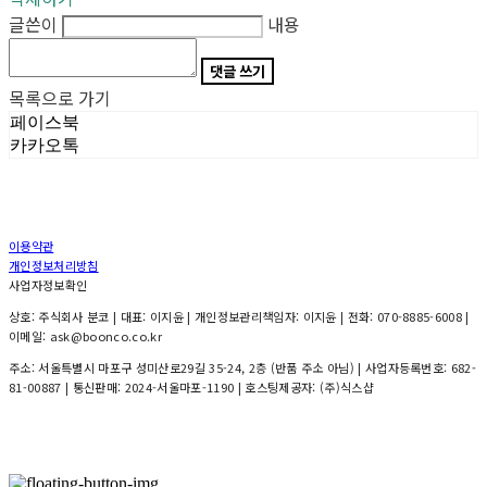
글쓴이
내용
댓글 쓰기
목록으로 가기
페이스북
카카오톡
이용약관
개인정보처리방침
사업자정보확인
상호: 주식회사 분코 | 대표: 이지윤 | 개인정보관리책임자: 이지윤 | 전화: 070-8885-6008 |
이메일: ask@boonco.co.kr
주소: 서울특별시 마포구 성미산로29길 35-24, 2층 (반품 주소 아님) | 사업자등록번호:
682-
81-00887
| 통신판매:
2024-서울마포-1190
| 호스팅제공자: (주)식스샵