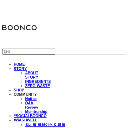
분코
HOME
STORY
ABOUT
STORY
INGREDIENTS
ZERO WASTE
SHOP
COMMUNITY
Notice
Q&A
Review
Membership
#SOCIALBOONCO
#WASHWELL
워시웰 플레이스 & 피플