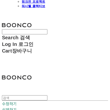
핑크핀 프로젝트
워시웰 콜렉티브
분코
Search
검색
Log In
로그인
Cart
장바구니
분코
수정하기
삭제하기