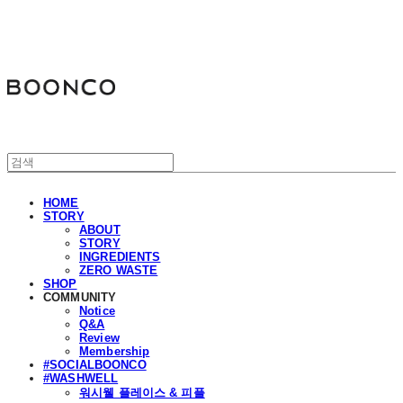
분코
HOME
STORY
ABOUT
STORY
INGREDIENTS
ZERO WASTE
SHOP
COMMUNITY
Notice
Q&A
Review
Membership
#SOCIALBOONCO
#WASHWELL
워시웰 플레이스 & 피플