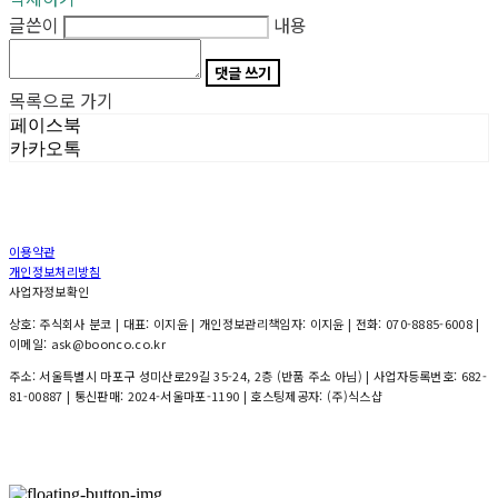
글쓴이
내용
댓글 쓰기
목록으로 가기
페이스북
카카오톡
이용약관
개인정보처리방침
사업자정보확인
상호: 주식회사 분코 | 대표: 이지윤 | 개인정보관리책임자: 이지윤 | 전화: 070-8885-6008 |
이메일: ask@boonco.co.kr
주소: 서울특별시 마포구 성미산로29길 35-24, 2층 (반품 주소 아님) | 사업자등록번호:
682-
81-00887
| 통신판매:
2024-서울마포-1190
| 호스팅제공자: (주)식스샵