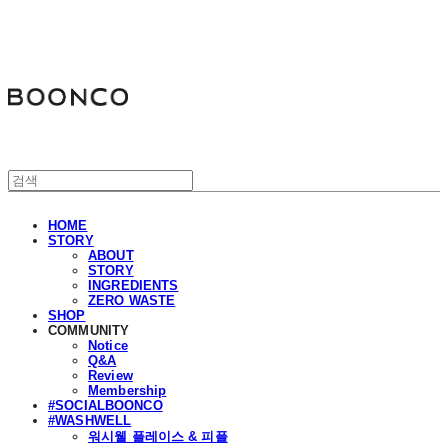
분코
HOME
STORY
ABOUT
STORY
INGREDIENTS
ZERO WASTE
SHOP
COMMUNITY
Notice
Q&A
Review
Membership
#SOCIALBOONCO
#WASHWELL
워시웰 플레이스 & 피플