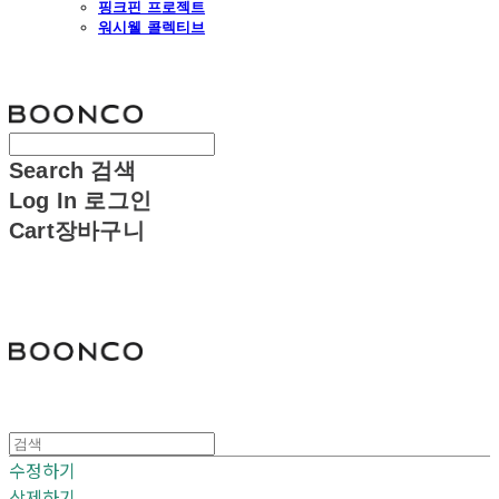
핑크핀 프로젝트
워시웰 콜렉티브
분코
Search
검색
Log In
로그인
Cart
장바구니
분코
수정하기
삭제하기