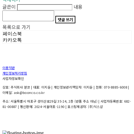
글쓴이
내용
댓글 쓰기
목록으로 가기
페이스북
카카오톡
이용약관
개인정보처리방침
사업자정보확인
상호: 주식회사 분코 | 대표: 이지윤 | 개인정보관리책임자: 이지윤 | 전화: 070-8885-6008 |
이메일: ask@boonco.co.kr
주소: 서울특별시 마포구 성미산로29길 35-24, 2층 (반품 주소 아님) | 사업자등록번호:
682-
81-00887
| 통신판매:
2024-서울마포-1190
| 호스팅제공자: (주)식스샵