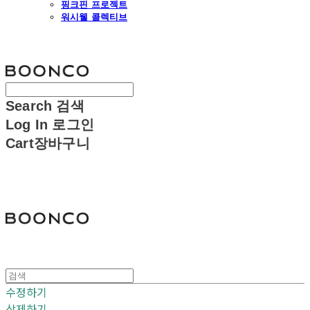
핑크핀 프로젝트
워시웰 콜렉티브
분코
Search
검색
Log In
로그인
Cart
장바구니
분코
수정하기
삭제하기