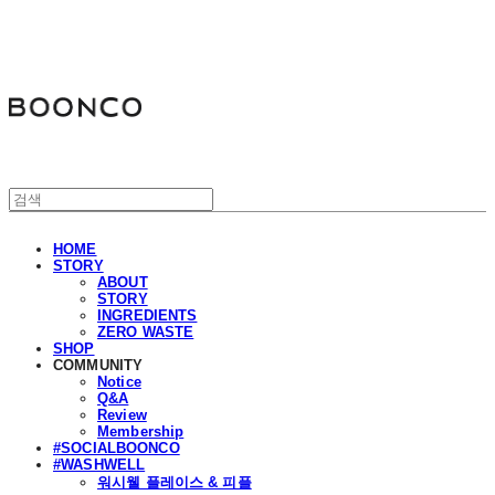
분코
HOME
STORY
ABOUT
STORY
INGREDIENTS
ZERO WASTE
SHOP
COMMUNITY
Notice
Q&A
Review
Membership
#SOCIALBOONCO
#WASHWELL
워시웰 플레이스 & 피플