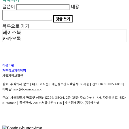
글쓴이
내용
댓글 쓰기
목록으로 가기
페이스북
카카오톡
이용약관
개인정보처리방침
사업자정보확인
상호: 주식회사 분코 | 대표: 이지윤 | 개인정보관리책임자: 이지윤 | 전화: 070-8885-6008 |
이메일: ask@boonco.co.kr
주소: 서울특별시 마포구 성미산로29길 35-24, 2층 (반품 주소 아님) | 사업자등록번호:
682-
81-00887
| 통신판매:
2024-서울마포-1190
| 호스팅제공자: (주)식스샵